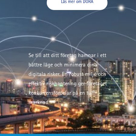
Läs mer om DORA
Se till att ditt företag hamnar i ett
bättre läge och minimera dina
digitala risker. En robust miljö och
effektiv riskhantering ger företaget
konkurrensfördelar på en tuff
marknad.