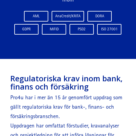
inom
AML
AnaCredit/KRITA
DORA
GDPR
MiFID
PSD2
ISO 27001
Regulatoriska krav inom bank,
finans och försäkring
Pro4u har i mer än 15 år genomfört uppdrag som
gällt regulatoriska krav för bank-, finans- och
försäkringsbranschen.
Uppdragen har omfattat förstudier, kravanalyser
och projektledning för att införa lösningar för