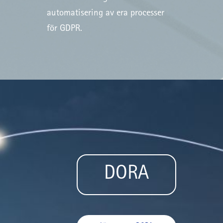
automatisering av era processer
för GDPR.
DORA