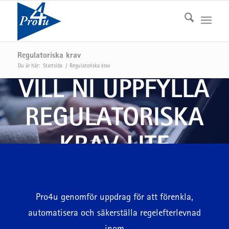
Regulatoriska krav
Du är här:
Startsida
/
Regulatoriska krav
VILL NI UPPFYLLA
REGULATORISKA
KRAV LITE
ENKLARE?
Pro4u genomför uppdrag för att förenkla,
automatisera och säkerställa regelefterlevnad