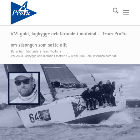
VM-guld, lagbygge och lärande i motvind – Team Pro4u
om säsongen som satte allt
Du är här:
Startsida
/
Team Pro4u
/
VM-guld, lagbygge och lärande i motvind – Team Pro4u om säsongen som sat...