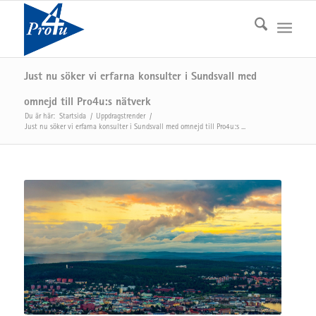
Just nu söker vi erfarna konsulter i Sundsvall med
omnejd till Pro4u:s nätverk
Du är här:
Startsida
/
Uppdragstrender
/
Just nu söker vi erfarna konsulter i Sundsvall med omnejd till Pro4u:s ...