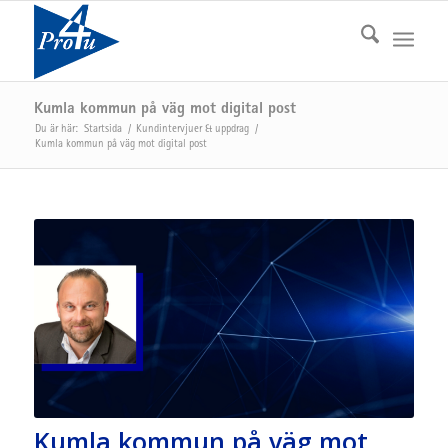
Kumla kommun på väg mot digital post
Du är här:
Startsida
/
Kundintervjuer & uppdrag
/
Kumla kommun på väg mot digital post
Kumla kommun på väg mot