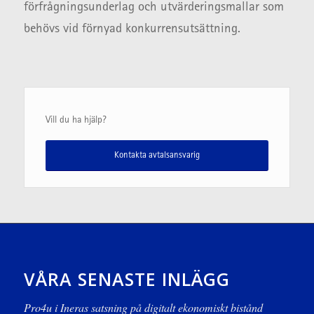
förfrågningsunderlag och utvärderingsmallar som
behövs vid förnyad konkurrensutsättning.
Vill du ha hjälp?
Kontakta avtalsansvarig
VÅRA SENASTE INLÄGG
Pro4u i Ineras satsning på digitalt ekonomiskt bistånd