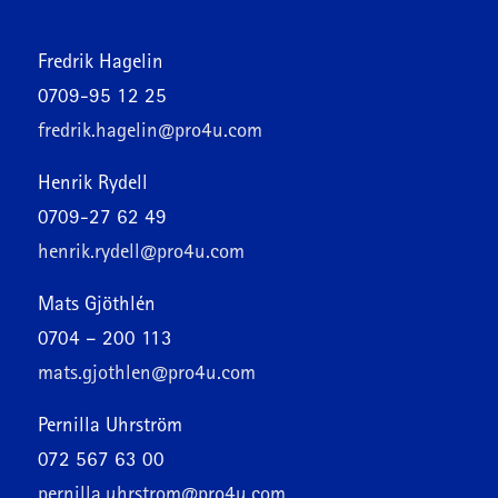
Fredrik Hagelin
0709-95 12 25
fredrik.hagelin@pro4u.com
Henrik Rydell
0709-27 62 49
henrik.rydell@pro4u.com
Mats Gjöthlén
0704 – 200 113
mats.gjothlen@pro4u.com
Pernilla Uhrström
072 567 63 00
pernilla.uhrstrom@pro4u.com