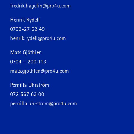
fredrik.hagelin@pro4u.com
Henrik Rydell
0709-27 62 49
henrik.rydell@pro4u.com
Mats Gjöthlén
0704 – 200 113
mats.gjothlen@pro4u.com
Pernilla Uhrström
072 567 63 00
pernilla.uhrstrom@pro4u.com